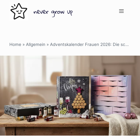
Zum
never grow up
Inhalt
springen
Menü
Home
»
Allgemein
»
Adventskalender Frauen 2026: Die schönsten Ideen im Vergleich