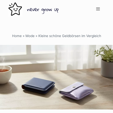
Zum
never grow up
Inhalt
springen
Menü
Home
»
Mode
»
Kleine schöne Geldbörsen im Vergleich