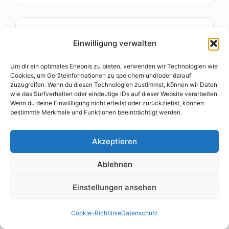
Einwilligung verwalten
Um dir ein optimales Erlebnis zu bieten, verwenden wir Technologien wie
Cookies, um Geräteinformationen zu speichern und/oder darauf
zuzugreifen. Wenn du diesen Technologien zustimmst, können wir Daten
wie das Surfverhalten oder eindeutige IDs auf dieser Website verarbeiten.
Wenn du deine Einwillligung nicht erteilst oder zurückziehst, können
bestimmte Merkmale und Funktionen beeinträchtigt werden.
Kleine Geldbörse Echt Leder Damen Rot
Akzeptieren
Kompakte Damen-Geldbörse aus echtem Leder mit
RFID-Schutz, 6 Kartenfächern und Geschenkbox. Ideal
Ablehnen
für die Handtasche, bietet trotz schlankem Design viel
Stauraum und angenehme Haptik.
Einstellungen ansehen
Bei Amazon ansehen
Cookie-Richtlinie
Datenschutz