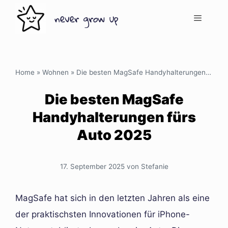
Zum
never grow up
Inhalt
springen
Menü
Home
»
Wohnen
»
Die besten MagSafe Handyhalterungen fürs Auto 2025
Die besten MagSafe
Handyhalterungen fürs
Auto 2025
17. September 2025
von
Stefanie
MagSafe hat sich in den letzten Jahren als eine
der praktischsten Innovationen für iPhone-