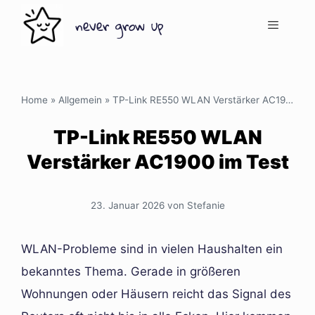
Zum
never grow up
Inhalt
springen
Menü
Home
»
Allgemein
»
TP-Link RE550 WLAN Verstärker AC1900 im Test
TP-Link RE550 WLAN
Verstärker AC1900 im Test
23. Januar 2026
von
Stefanie
WLAN-Probleme sind in vielen Haushalten ein
bekanntes Thema. Gerade in größeren
Wohnungen oder Häusern reicht das Signal des